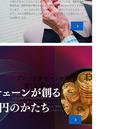
と安心できることがたくさんあります。 このマガジンでは、老齢年金や
障害年金、国民年金や厚生年金など、身近な制度をわかりやすくまとめ
ています。 「もしものときにどうなるの？」「将来いくらもらえる
の？」 そんな疑問をやさしく解きほぐしながら、暮らしに役立つヒント
をお届けします。
ブロックチェーンが創る
新しい円のかたち
円は「通貨」から「データ」へ。 いま、ブロックチェーン技術によっ
て“お金の信頼”そのものが再構築されようとしています。 JPYC・
DCJPY・ゆうちょ銀行のトークン化預金、 そしてUSDCやUSDTなど、世
界のステーブルコイン。 それぞれの仕組みと思想を読み解きながら、 こ
れからの「円」と「価値のあり方」を見つめ直すマガジンです。