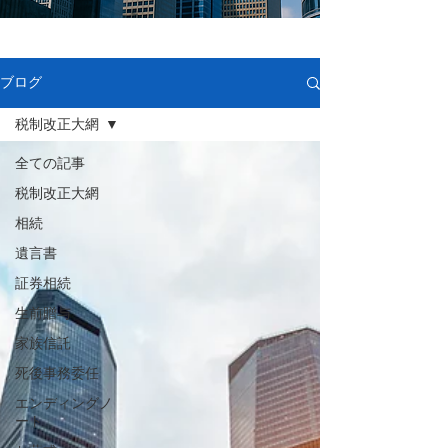
ブログ
税制改正大網
全ての記事
税制改正大網
相続
遺言書
証券相続
生前贈与
家族信託
死後事務委任
エンディングノ
ート