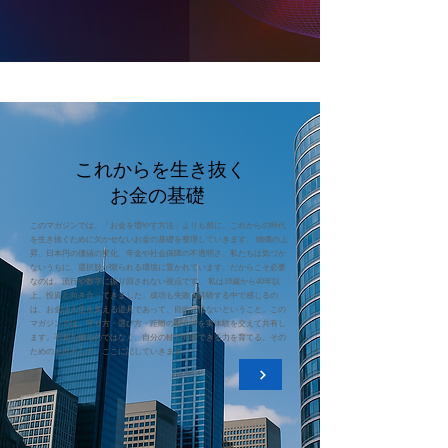
これからを生き抜く
お金の基礎
このマガジンでは、「お金を増やす方法」よりも前に、これからの時代
を生き抜くために欠かせないお金の基礎を整理していきます。 物価の上
昇、日本円の価値の変化、年金や社会保障の不透明さ。私たちは気づか
ないうちに、選択肢が限られる環境に置かれています。だからこそ必要
なのは、流行や数字に振り回されない視点です。 私は19歳から40年以
上、投資と向き合ってきました。成功も失敗も経験する中で感じるの
は、お金は人生を支える道具であって、目的ではないということ。この
マガジンでは、守り方・選び方・距離の取り方を実体験を交えて共有し
ます。不安を煽るのではなく、自分の軸で判断できる力を育てる。その
ための土台として、ここに記していきます。