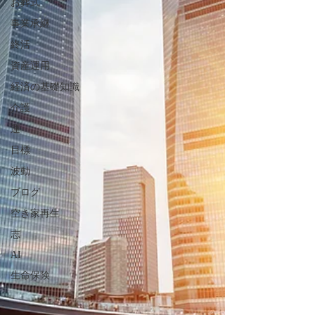
お葬式
事業承継
終活
資産運用
経済の基礎知識
介護
運
目標
波動
ブログ
空き家再生
志
AI
生命保険