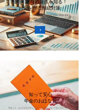
相続・贈与の盲点を知る！
お金を守る相続対策
相続や生前贈与で後悔しないためには、資産評価や税金の知識が重要で
す。このマガジンでは、特に見落としがちな有価証券のリスクや評価基
準について解説し、円滑な資産承継に役立つ情報をお届けします
知って安心
年金のおはなし
年金って、なんだかむずかしそう。 でも実は、知っておくだけでちょっ