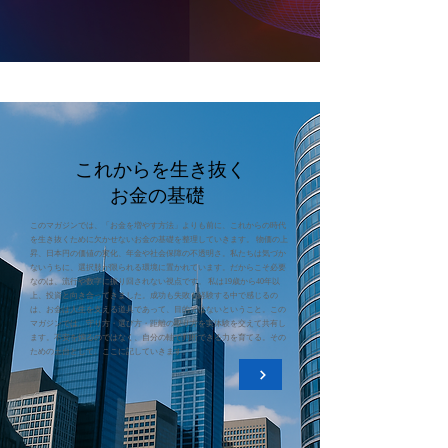
これからを生き抜く
お金の基礎
このマガジンでは、「お金を増やす方法」よりも前に、これからの時代
を生き抜くために欠かせないお金の基礎を整理していきます。 物価の上
昇、日本円の価値の変化、年金や社会保障の不透明さ。私たちは気づか
ないうちに、選択肢が限られる環境に置かれています。だからこそ必要
なのは、流行や数字に振り回されない視点です。 私は19歳から40年以
上、投資と向き合ってきました。成功も失敗も経験する中で感じるの
は、お金は人生を支える道具であって、目的ではないということ。この
マガジンでは、守り方・選び方・距離の取り方を実体験を交えて共有し
ます。不安を煽るのではなく、自分の軸で判断できる力を育てる。その
ための土台として、ここに記していきます。