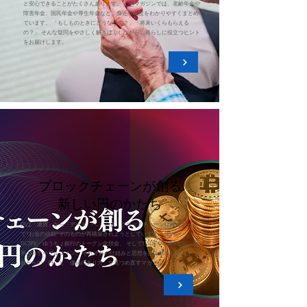
と安心できることがたくさんあります。 このマガジンでは、老齢年金や
障害年金、国民年金や厚生年金など、身近な制度をわかりやすくまとめ
ています。 「もしものときにどうなるの？」「将来いくらもらえる
の？」 そんな疑問をやさしく解きほぐしながら、暮らしに役立つヒント
をお届けします。
ブロックチェーンが創る
新しい円のかたち
円は「通貨」から「データ」へ。 いま、ブロックチェーン技術によっ
て“お金の信頼”そのものが再構築されようとしています。 JPYC・
DCJPY・ゆうちょ銀行のトークン化預金、 そしてUSDCやUSDTなど、世
界のステーブルコイン。 それぞれの仕組みと思想を読み解きながら、 こ
れからの「円」と「価値のあり方」を見つめ直すマガジンです。