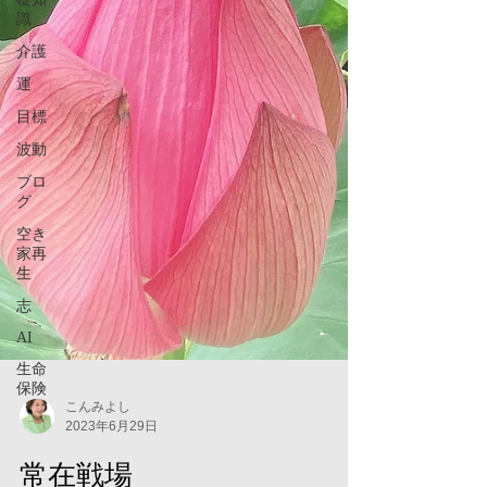
識
介護
運
目標
波動
ブロ
グ
空き
家再
生
志
AI
生命
保険
こんみよし
2023年6月29日