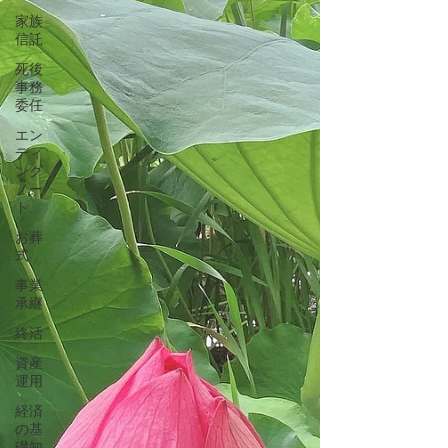
家族
信託
死後
事務
委任
エン
ディ
ング
ノー
ト
お葬
式
事業
承継
終活
資産
運用
経済
の基
礎知