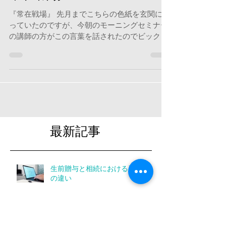
常在戦場
『常在戦場』 先月までこちらの色紙を玄関に飾
っていたのですが、今朝のモーニングセミナー
の講師の方がこの言葉を話されたのでビック
リ。 常に戦場であるとこの文字を見て出かけて
いたことを思い出しました。 今朝はJAL新潟支
店支店長の経営破綻からの復帰とその前に御巣
鷹山の事故の件の...
最新記事
生前贈与と相続における資産評価
の違い