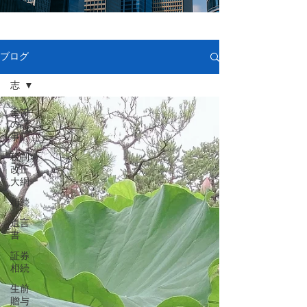
ブログ
志
全て
の記
事
税制
改正
大網
相続
遺言
書
証券
相続
生前
贈与