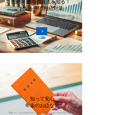
相続・贈与の盲点を知る！
お金を守る相続対策
相続や生前贈与で後悔しないためには、資産評価や税金の知識が重要で
す。このマガジンでは、特に見落としがちな有価証券のリスクや評価基
準について解説し、円滑な資産承継に役立つ情報をお届けします
知って安心
年金のおはなし
年金って、なんだかむずかしそう。 でも実は、知っておくだけでちょっ