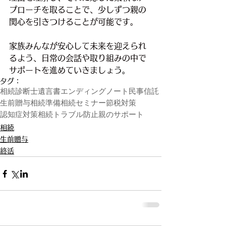
プローチを取ることで、少しずつ親の
関心を引きつけることが可能です。
家族みんなが安心して未来を迎えられ
るよう、日常の会話や取り組みの中で
サポートを進めていきましょ
う。
タグ：
相続診断士
遺言書
エンディングノート
民事信託
生前贈与
相続準備
相続セミナー
節税対策
認知症対策
相続トラブル防止
親のサポート
相続
生前贈与
終活