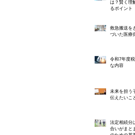
は？賢く理
るポイント
救急搬送を
づいた医療
令和7年度
な内容
未来を担う
伝えたいこ
法定相続分
合いがまと
のための基