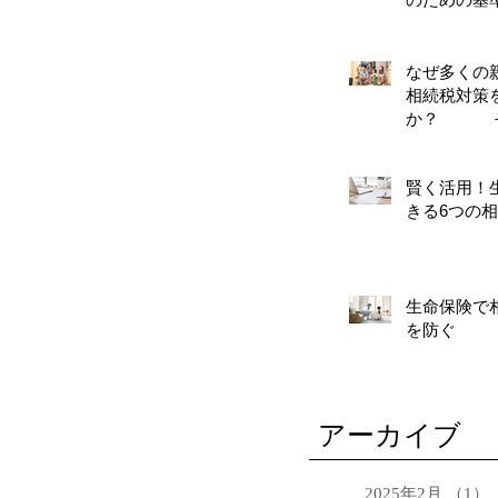
なぜ多くの
相続税対策
か？ そ
対策
賢く活用！
きる6つの
生命保険で
を防ぐ
アーカイブ
2025年2月
（1）