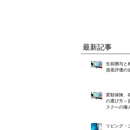
最新記事
生前贈与と
資産評価の
変額保険、iD
の選び方～
スクへの備
リビング・