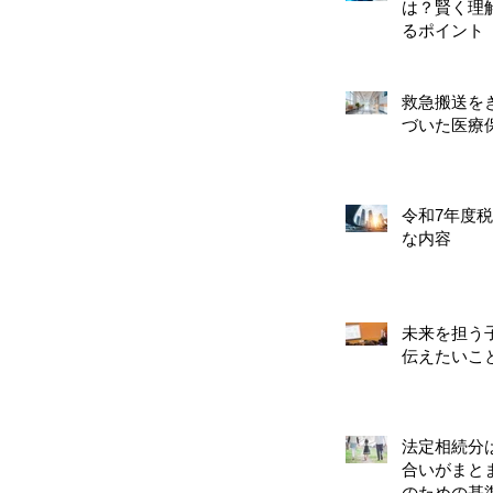
は？賢く理
るポイント
救急搬送を
づいた医療
令和7年度
な内容
未来を担う
伝えたいこ
法定相続分
合いがまと
のための基