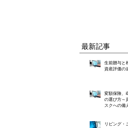
最新記事
生前贈与と
資産評価の
変額保険、iD
の選び方～
スクへの備
リビング・