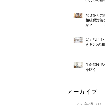
なぜ多くの
相続税対策
か？ そ
対策
賢く活用！
きる6つの
生命保険で
を防ぐ
アーカイブ
2025年2月
（1）