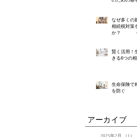
なぜ多くの
相続税対策
か？ そ
対策
賢く活用！
きる6つの
生命保険で
を防ぐ
アーカイブ
2025年2月
（1）