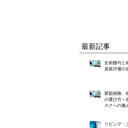
最新記事
生前贈与と
資産評価の
変額保険、iD
の選び方～
スクへの備
リビング・