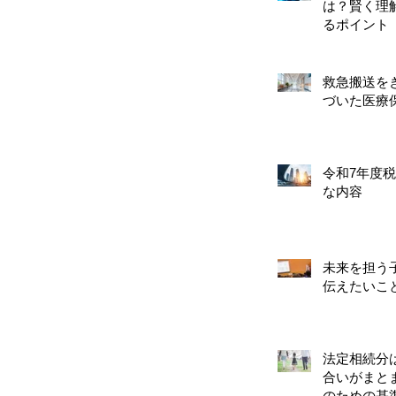
は？賢く理
るポイント
救急搬送を
づいた医療
令和7年度
な内容
未来を担う
伝えたいこ
法定相続分
合いがまと
のための基