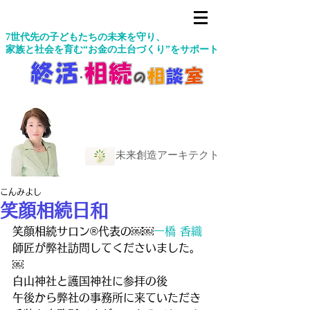
7世代先の子どもたちの未来を守り、
家族と社会を育む“お金の土台づくり”をサポート
未来創造アーキテクト
こんみよし
笑顔相続日和
笑顔相続サロン®︎代表の￼￼
一橋 香織
師匠が弊社訪問してくださいました。
￼
白山神社と護国神社に参拝の後
午後から弊社の事務所に来ていただき