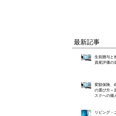
最新記事
生前贈与と
資産評価の
変額保険、iD
の選び方～
スクへの備
リビング・