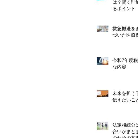
は？賢く理
るポイント
救急搬送を
づいた医療
令和7年度
な内容
未来を担う
伝えたいこ
法定相続分
合いがまと
のための基