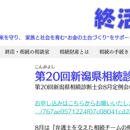
来を守り、 家族と社会を育む“お金の土台づくり”をサポー
終活・相続の相談室
相続財産とは
相続の手続き
こんみよし
第20回新潟県相続
第20回新潟県相続診断士会8月定例
お申し込みはこちらからお願いいたします。ht
…/767ae0571224f07c08041cd2
8月は『弁護士を交えた相続チームの