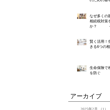
なぜ多くの
相続税対策
か？ そ
対策
賢く活用！
きる6つの
生命保険で
を防ぐ
アーカイブ
2025年2月
（1）