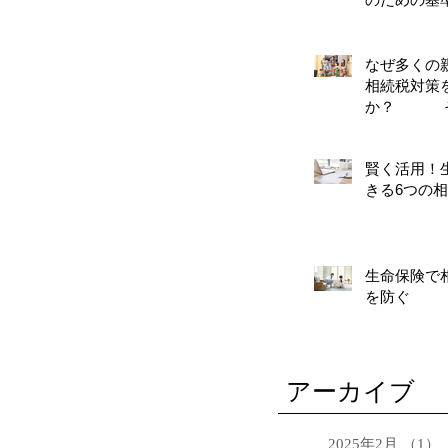
なぜ多くの
相続税対策
か？ そ
対策
賢く活用！
きる6つの
生命保険で
を防ぐ
アーカイブ
2025年2月
（1）