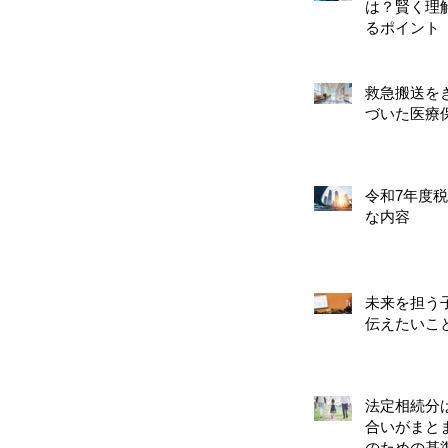
は？賢く理
るポイント
救急搬送を
づいた医療
令和7年度
な内容
未来を担う
伝えたいこ
法定相続分
合いがまと
のための基