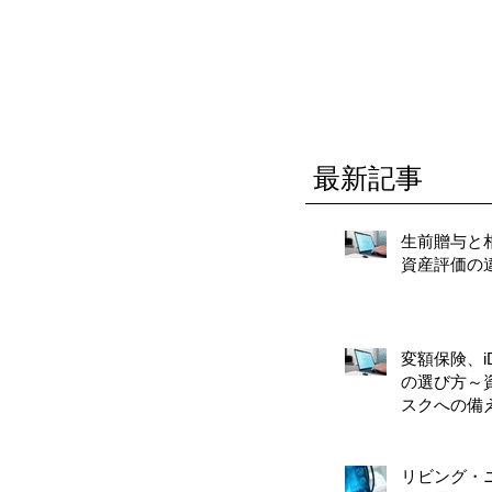
最新記事
生前贈与と
資産評価の
変額保険、iD
の選び方～
スクへの備
リビング・