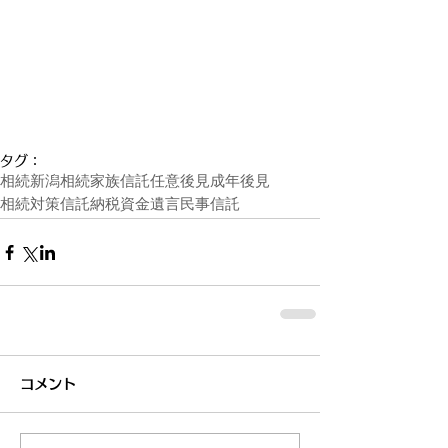
タグ：
相続
新潟相続
家族信託
任意後見
成年後見
相続対策
信託
納税資金
遺言
民事信託
コメント