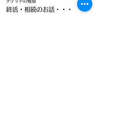
チケットの種類
終活・相続のお話・・・
価格
￥1,000
このイベントをシェア
【受付時間】
9時~18時迄 (水曜定休)
お問い合わせ・ご予約