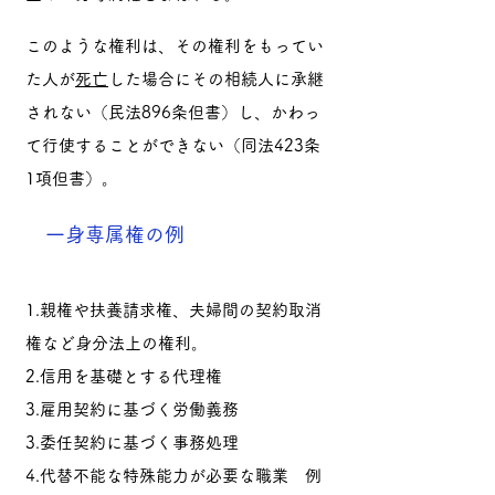
このような権利は、その権利をもってい
た人が
死亡
した場合にその相続人に承継
されない（民法896条但書）し、かわっ
て行使することができない（同法423条
1項但書）。
一身専属権の例
1.親権や扶養請求権、夫婦間の契約取消
権など身分法上の権利。
2.信用を基礎とする代理権
3.雇用契約に基づく労働義務
3.委任契約に基づく事務処理
4.代替不能な特殊能力が必要な職業 例