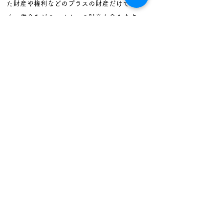
た財産や権利などのプラスの財産だけでな
く、借金などのマイナスの財産も含みます。
そのため、場合によっては「相続できる」け
れど「相続しない」方がその人にとって良い
という判断もあります。
相続しないと決めたら・・・
『相続できる財産には、被相続人が持っ
ていた財産や権利などのプラスの財産だ
けでなく、借金などのマイナスの財産も
含みます。
そのため、場合によっては「相続でき