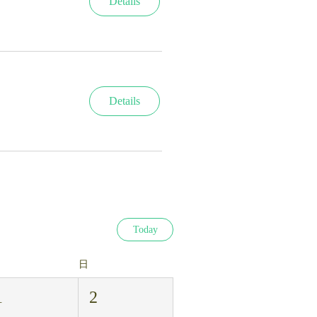
Details
Details
Today
日
1
2