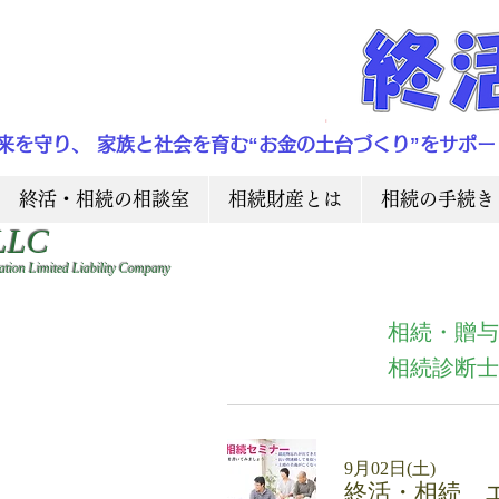
来を守り、 家族と社会を育む“お金の土台づくり”をサポー
終活・相続の相談室
相続財産とは
相続の手続き
LLC
ation Limited Liability Company
相続・贈与
相続診断士
9月02日(土)
終活・相続 