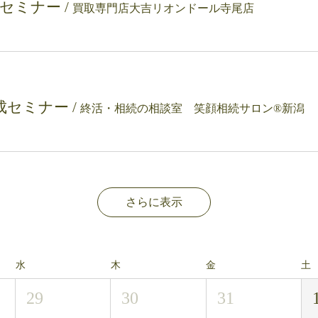
理セミナー
/
買取専門店大吉リオンドール寺尾店
成セミナー
/
終活・相続の相談室 笑顔相続サロン®新潟
ト
さらに表示
水
木
金
土
29
30
31