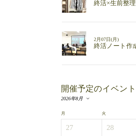
終活×生前整
2月07日(月)
終活ノート作
開催予定のイベン
2026年8月
月
火
27
28