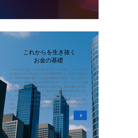
これからを生き抜く
お金の基礎
このマガジンでは、「お金を増やす方法」よりも前に、これからの時代
を生き抜くために欠かせないお金の基礎を整理していきます。 物価の上
昇、日本円の価値の変化、年金や社会保障の不透明さ。私たちは気づか
ないうちに、選択肢が限られる環境に置かれています。だからこそ必要
なのは、流行や数字に振り回されない視点です。 私は19歳から40年以
上、投資と向き合ってきました。成功も失敗も経験する中で感じるの
は、お金は人生を支える道具であって、目的ではないということ。この
マガジンでは、守り方・選び方・距離の取り方を実体験を交えて共有し
ます。不安を煽るのではなく、自分の軸で判断できる力を育てる。その
ための土台として、ここに記していきます。