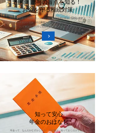
相続・贈与の盲点を知る！
お金を守る相続対策
相続や生前贈与で後悔しないためには、資産評価や税金の知識が重要で
す。このマガジンでは、特に見落としがちな有価証券のリスクや評価基
準について解説し、円滑な資産承継に役立つ情報をお届けします
知って安心
年金のおはなし
年金って、なんだかむずかしそう。 でも実は、知っておくだけでちょっ