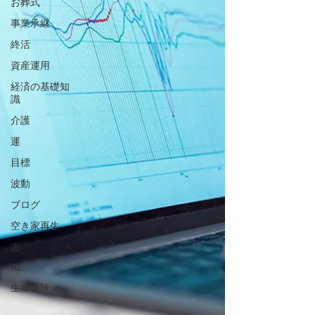
お葬式
事業承継
終活
資産運用
経済の基礎知
識
介護
運
目標
波動
ブログ
空き家再生
志
AI
生命保険