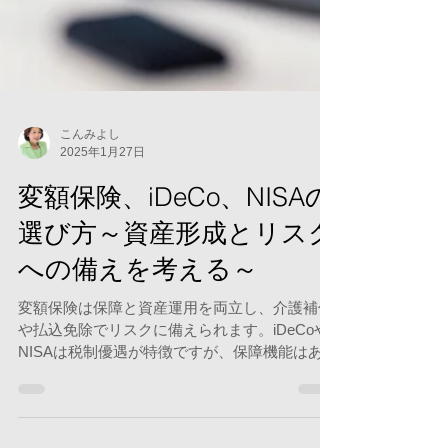
こんみよし
2025年1月27日
変額保険、iDeCo、NISAの
選び方～資産形成とリスク
への備えを考える～
変額保険は保障と資産運用を両立し、介護補償
や払込免除でリスクに備えられます。iDeCoや
NISAは税制優遇が特徴ですが、保障機能はあり
ません。目的に応じた選択を。