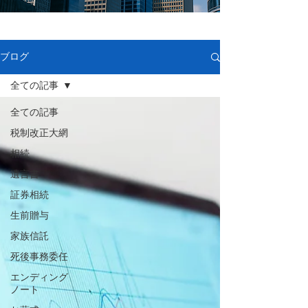
ブログ
全ての記事
全ての記事
税制改正大網
相続
遺言書
証券相続
生前贈与
家族信託
死後事務委任
エンディング
ノート