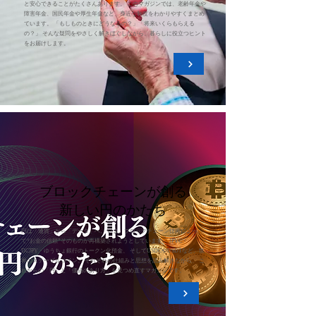
と安心できることがたくさんあります。 このマガジンでは、老齢年金や
障害年金、国民年金や厚生年金など、身近な制度をわかりやすくまとめ
ています。 「もしものときにどうなるの？」「将来いくらもらえる
の？」 そんな疑問をやさしく解きほぐしながら、暮らしに役立つヒント
をお届けします。
ブロックチェーンが創る
新しい円のかたち
円は「通貨」から「データ」へ。 いま、ブロックチェーン技術によっ
て“お金の信頼”そのものが再構築されようとしています。 JPYC・
DCJPY・ゆうちょ銀行のトークン化預金、 そしてUSDCやUSDTなど、世
界のステーブルコイン。 それぞれの仕組みと思想を読み解きながら、 こ
れからの「円」と「価値のあり方」を見つめ直すマガジンです。