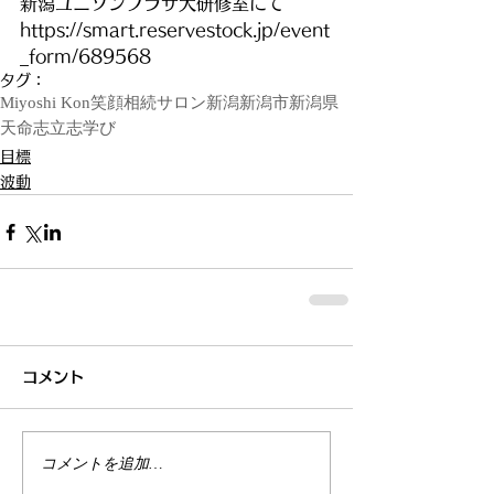
新潟ユニゾンプラザ大研修室にて
https://smart.reservestock.jp/event
_form/689568
タグ：
Miyoshi Kon
笑顔相続サロン新潟
新潟市
新潟県
天命
志
立志
学び
目標
波動
コメント
コメントを追加…