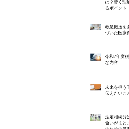
は？賢く理
るポイント
救急搬送を
づいた医療
令和7年度
な内容
未来を担う
伝えたいこ
法定相続分
合いがまと
のための基