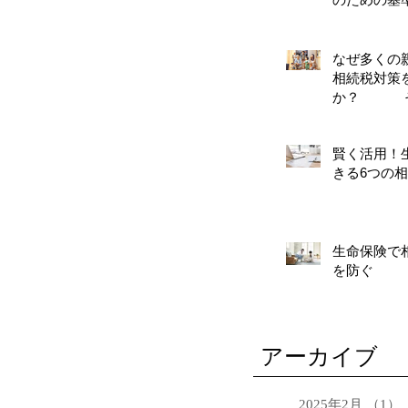
なぜ多くの
相続税対策
か？ そ
対策
賢く活用！
きる6つの
生命保険で
を防ぐ
アーカイブ
2025年2月
（1）