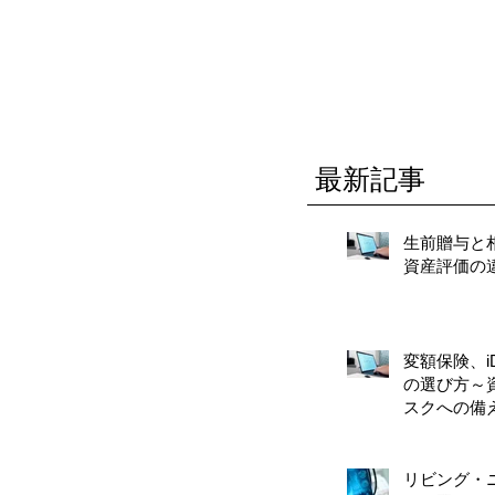
最新記事
生前贈与と
資産評価の
変額保険、iD
の選び方～
スクへの備
リビング・